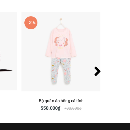
- 21%
Bộ quần áo hồng cá tính
Quà 
550.000₫
700.000₫