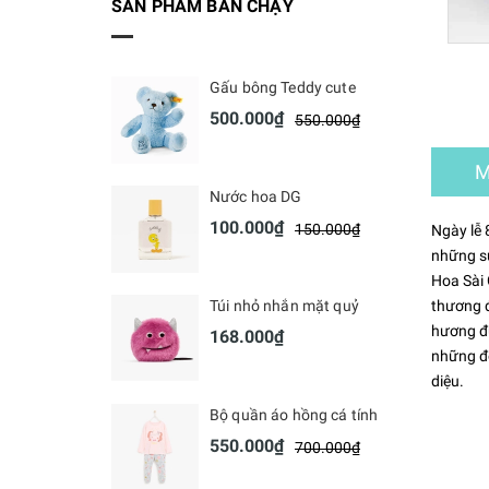
SẢN PHẨM BÁN CHẠY
Gấu bông Teddy cute
500.000₫
550.000₫
M
Nước hoa DG
100.000₫
150.000₫
Ngày lễ 
những sự
Hoa Sài 
Túi nhỏ nhắn mặt quỷ
thương đ
hương đư
168.000₫
những đó
diệu.
Bộ quần áo hồng cá tính
550.000₫
700.000₫