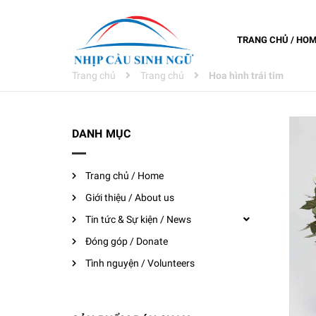
TRANG CHỦ / HO
Trang chủ
Trang chủ
Hoa hình trái tim
DANH MỤC
Trang chủ / Home
Giới thiệu / About us
Tin tức & Sự kiện / News
Đóng góp / Donate
Tình nguyện / Volunteers