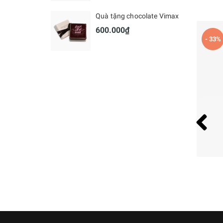
Quà tặng chocolate Vimax
600.000₫
- 9%
- 33%
Gấu bông Teddy cute
500.000₫
550.000₫