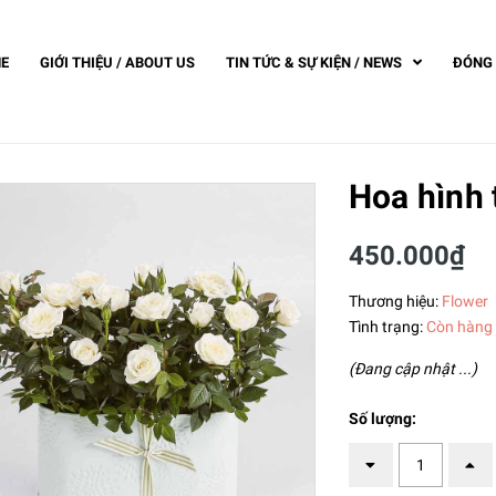
ME
GIỚI THIỆU / ABOUT US
TIN TỨC & SỰ KIỆN / NEWS
ĐÓNG 
Hoa hình 
450.000₫
Thương hiệu:
Flower
Tình trạng:
Còn hàng
(Đang cập nhật ...)
Số lượng: