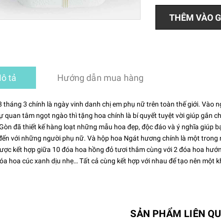
THÊM VÀO G
ô tả
Hướng dẫn mua hàng
8 tháng 3 chính là ngày vinh danh chị em phụ nữ trên toàn thế giới. Vào
 quan tâm ngọt ngào thì tặng hoa chính là bí quyết tuyệt vời giúp gắn c
Gòn đã thiết kế hàng loạt những mẫu hoa đẹp, độc đáo và ý nghĩa giúp b
ến với những người phụ nữ. Và hộp hoa Ngát hương chính là một trong 
ợc kết hợp giữa 10 đóa hoa hồng đỏ tươi thắm cùng với 2 đóa hoa hướn
a hoa cúc xanh dịu nhẹ… Tất cả cùng kết hợp với nhau để tạo nên một 
SẢN PHẨM LIÊN Q